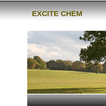
EXCITE CHEM