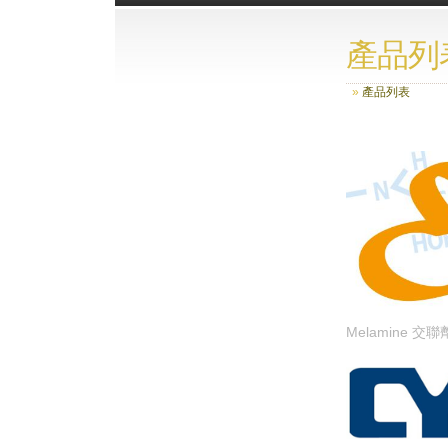
產品列
»
產品列表
Melamine 交聯